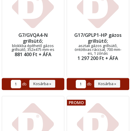
G7/GVQA4-N
G17/GPLP1-HP gázos
grillsütő;
grillsütő;
blokkba építhető gázos
asztali gázos grillsütő,
grillsütő, 352x475 mm-es
öntöttvas ráccsal, 700 mm-
es, 1 zónás
881 400 Ft + ÁFA
1 297 200 Ft + ÁFA
Kosárba »
Kosárba »
db
db
PROMO