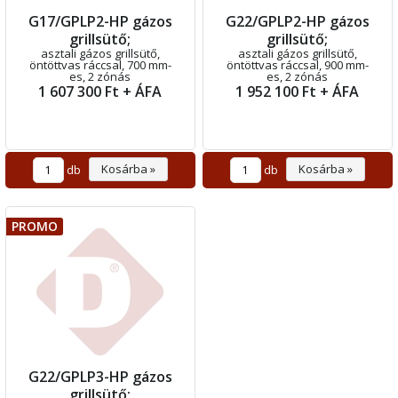
G17/GPLP2-HP gázos
G22/GPLP2-HP gázos
grillsütő;
grillsütő;
asztali gázos grillsütő,
asztali gázos grillsütő,
öntöttvas ráccsal, 700 mm-
öntöttvas ráccsal, 900 mm-
es, 2 zónás
es, 2 zónás
1 607 300 Ft + ÁFA
1 952 100 Ft + ÁFA
Kosárba »
Kosárba »
db
db
PROMO
G22/GPLP3-HP gázos
grillsütő;