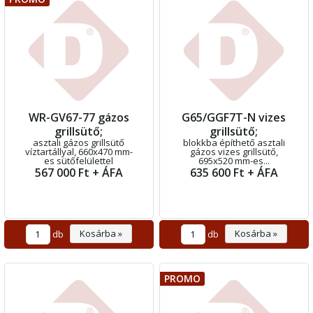
WR-GV67-77 gázos
G65/GGF7T-N vizes
grillsütő;
grillsütő;
asztali gázos grillsütő
blokkba építhető asztali
víztartállyal, 660x470 mm-
gázos vizes grillsütő,
es sütőfelülettel
695x520 mm-es...
567 000 Ft + ÁFA
635 600 Ft + ÁFA
Kosárba »
Kosárba »
db
db
PROMO