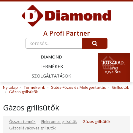
A Profi Partner
DIAMOND
KOSARAD:
TERMÉKEK
üres
egyelőre...
SZOLGÁLTATÁSOK
Nyitólap
Termékeink
Sütés-Főzés és Melegentartás
Grillsütők
>
>
>
Gázos grillsütők
>
Gázos grillsütők
Összes termék
Elektromos grillsütők
Gázos grillsütők
Gázos lávaköves grillsütők