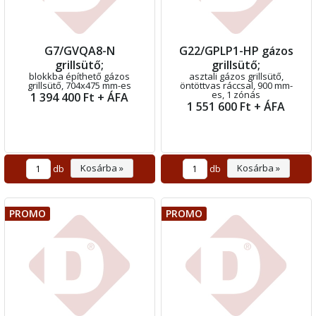
G7/GVQA8-N
G22/GPLP1-HP gázos
grillsütő;
grillsütő;
blokkba építhető gázos
asztali gázos grillsütő,
grillsütő, 704x475 mm-es
öntöttvas ráccsal, 900 mm-
es, 1 zónás
1 394 400 Ft + ÁFA
1 551 600 Ft + ÁFA
Kosárba »
Kosárba »
db
db
PROMO
PROMO