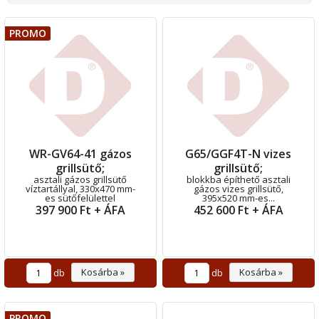
PROMO
WR-GV64-41 gázos
G65/GGF4T-N vizes
grillsütő;
grillsütő;
asztali gázos grillsütő
blokkba építhető asztali
víztartállyal, 330x470 mm-
gázos vizes grillsütő,
es sütőfelülettel
395x520 mm-es...
397 900 Ft + ÁFA
452 600 Ft + ÁFA
Kosárba »
Kosárba »
db
db
PROMO