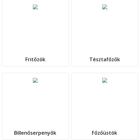
Fritőzök
Tésztafőzők
Billenőserpenyők
Főzőüstök