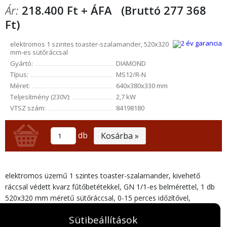
Ár:
218.400 Ft + ÁFA
(Bruttó 277 368
Ft)
elektromos 1 szintes toaster-szalamander, 520x320
mm-es sütőráccsal
Gyártó:
DIAMOND
Típus:
MS12/R-N
Méret:
640x380x330 mm
Teljesítmény (230V):
2,7 kW
VTSZ szám:
84198180
db
Kosárba »
elektromos üzemű 1 szintes toaster-szalamander, kivehető
ráccsal védett kvarz fűtőbetétekkel, GN 1/1-es belmérettel, 1 db
520x320 mm méretű sütőráccsal, 0-15 perces időzítővel,
folyamatos üzemmóddal, mechanikus fűtőbetét vezérléssel,
Sütibeállítások
rozsdamentes acél kivitelben