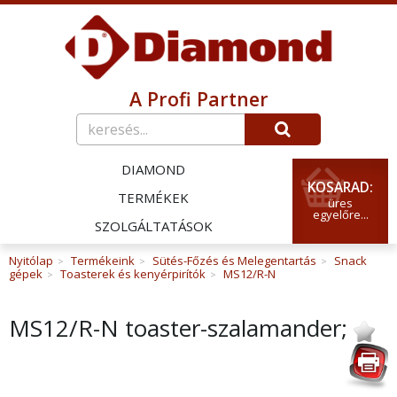
A Profi Partner
DIAMOND
KOSARAD:
TERMÉKEK
üres
egyelőre...
SZOLGÁLTATÁSOK
Nyitólap
Termékeink
Sütés-Főzés és Melegentartás
Snack
>
>
>
gépek
Toasterek és kenyérpirítók
MS12/R-N
>
>
MS12/R-N toaster-szalamander;