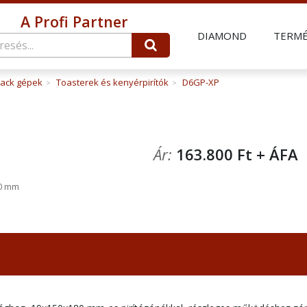
A Profi Partner
DIAMOND
TERM
ack gépek
Toasterek és kenyérpirítók
D6GP-XP
>
>
Ár:
163.800 Ft + ÁF
0 mm