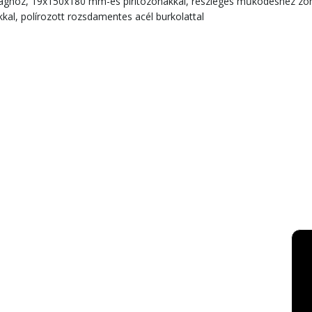
ághoz, 19x150x180 mm-es pirítózónákkal, részleges működéshez zónak
kkal, polírozott rozsdamentes acél burkolattal