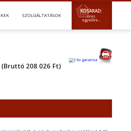
KOSARAD:
ÉKEK
SZOLGÁLTATÁSOK
üres
egyelőre...
A
(Bruttó 208 026 Ft)