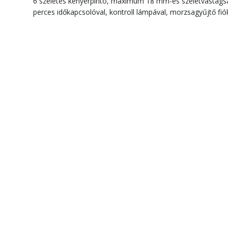
6 szeletes kenyérpirító, maximum 18 mm-es szeletvastags
perces időkapcsolóval, kontroll lámpával, morzsagyűjtő fió