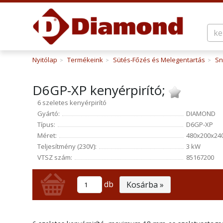
Nyitólap
Termékeink
Sütés-Főzés és Melegentartás
Sn
>
>
>
D6GP-XP kenyérpirító;
6 szeletes kenyérpirító
Gyártó:
DIAMOND
Típus:
D6GP-XP
Méret:
480x200x24
Teljesítmény (230V):
3 kW
VTSZ szám:
85167200
db
Kosárba »