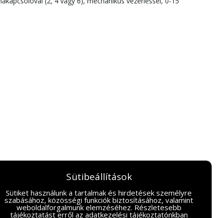
apcsolóval (2, 4 vagy 6), mechanikus vezérléssel, 0-15
Sütibeállítások
Sütiket használunk a tartalmak és hirdetések személyre
szabásához, közösségi funkciók biztosításához, valamint
weboldalforgalmunk elemzéséhez. Részletesebb
tájékoztatást erről az
adatkezelési tájékoztatónkban