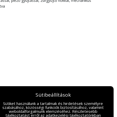
sal, piezo gyújtással, zsírgyűjtő fiókkal, mechanikus
tva
Sütibeállítások
Sütiket használunk a tartalmak és hirdetések személyre
szabásához, közösségi funkciók biztosításához, valamint
weboldalforgalmunk elemzéséhez. Részletesebb
tájékoztatást erről az
adatkezelési tájékoztatónkban