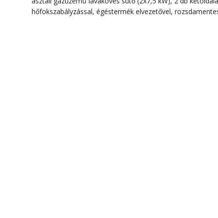
asztali gázüzemű lávaköves sütő (2x7,5 kW), 2 db kétoldala
hőfokszabályzással, égéstermék elvezetővel, rozsdamentes ac