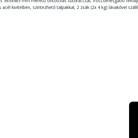
s 365x485 mm méretű öntöttvas sütőráccsal, fröccsenésgátló felhajtás
él kivitelben, szintezhető talpakkal, 2 zsák (2x 4 kg) lávakővel szállí