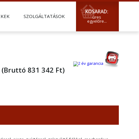
KOSARAD:
ÉKEK
SZOLGÁLTATÁSOK
üres
egyelőre...
A
(Bruttó 831 342 Ft)