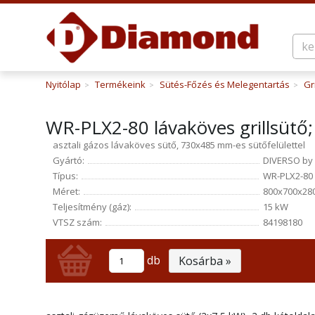
Nyitólap
Termékeink
Sütés-Főzés és Melegentartás
Gr
>
>
>
WR-PLX2-80 lávaköves grillsütő
asztali gázos lávaköves sütő, 730x485 mm-es sütőfelülettel
Gyártó:
DIVERSO by
Típus:
WR-PLX2-80
Méret:
800x700x28
Teljesítmény (gáz):
15 kW
VTSZ szám:
84198180
db
Kosárba »