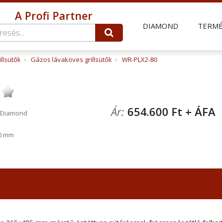
A Profi Partner
DIAMOND
TERM
illsütők
Gázos lávaköves grillsütők
WR-PLX2-80
>
>
;
Ár:
654.600 Ft + ÁF
 Diamond
0 mm