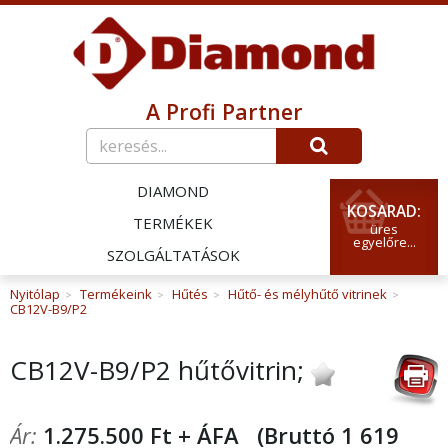
A Profi Partner
DIAMOND
KOSARAD:
TERMÉKEK
üres
egyelőre...
SZOLGÁLTATÁSOK
Nyitólap
Termékeink
Hűtés
Hűtő- és mélyhűtő vitrinek
>
>
>
>
CB12V-B9/P2
CB12V-B9/P2 hűtővitrin;
Ár:
1.275.500 Ft + ÁFA
(Bruttó 1 619