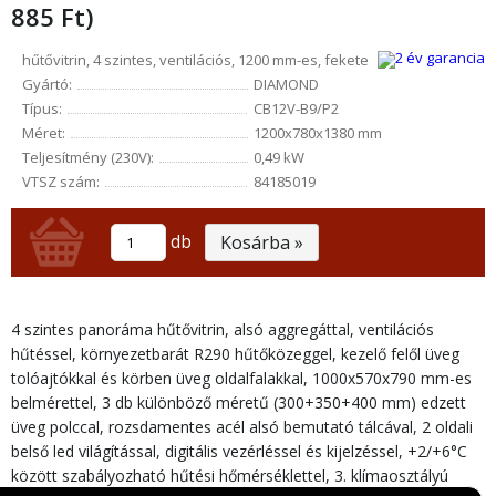
885 Ft)
hűtővitrin, 4 szintes, ventilációs, 1200 mm-es, fekete
Gyártó:
DIAMOND
Típus:
CB12V-B9/P2
Méret:
1200x780x1380 mm
Teljesítmény (230V):
0,49 kW
VTSZ szám:
84185019
db
Kosárba »
4 szintes panoráma hűtővitrin, alsó aggregáttal, ventilációs
hűtéssel, környezetbarát R290 hűtőközeggel, kezelő felől üveg
tolóajtókkal és körben üveg oldalfalakkal, 1000x570x790 mm-es
belmérettel, 3 db különböző méretű (300+350+400 mm) edzett
üveg polccal, rozsdamentes acél alsó bemutató tálcával, 2 oldali
belső led világítással, digitális vezérléssel és kijelzéssel, +2/+6°C
között szabályozható hűtési hőmérséklettel, 3. klímaosztályú