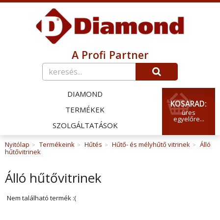
A Profi Partner
DIAMOND
KOSARAD:
TERMÉKEK
üres
egyelőre...
SZOLGÁLTATÁSOK
Nyitólap
Termékeink
Hűtés
Hűtő- és mélyhűtő vitrinek
Álló
>
>
>
>
hűtővitrinek
Álló hűtővitrinek
Nem található termék :(