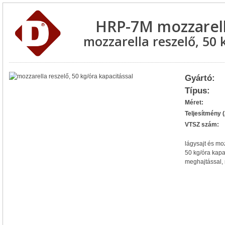
HRP-7M mozzarell
mozzarella reszelő, 50 
Gyártó:
Típus:
Méret:
Teljesítmény 
VTSZ szám:
lágysajt és moz
50 kg/óra kapa
meghajtással, 